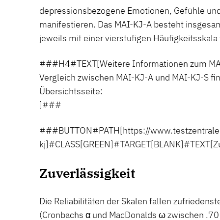
depressionsbezogene Emotionen, Gefühle un
manifestieren. Das MAI-KJ-A besteht insgesam
jeweils mit einer vierstufigen Häufigkeitsskal
###H4#TEXT[Weitere Informationen zum MAI
Vergleich zwischen MAI-KJ-A und MAI-KJ-S fin
Übersichtsseite:
]###
###BUTTON#PATH[https://www.testzentrale
kj]#CLASS[GREEN]#TARGET[BLANK]#TEXT[Zur
Zuverlässigkeit
Die Reliabilitäten der Skalen fallen zufriedenst
(Cronbachs α und MacDonalds ω zwischen .70 u