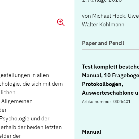
von
Michael Hock
,
Uwe
Walter Kohlmann
Paper and Pencil
Test komplett besteh
gestellungen in allen
Manual, 10 Frageboge
ologie, die sich mit dem
Protokollbogen,
lichen
Auswerteschablone 
r Allgemeinen
Mappe
Artikelnummer: 0326401
der
Psychologie und der
erhalb der beiden letzten
Manual
lder der