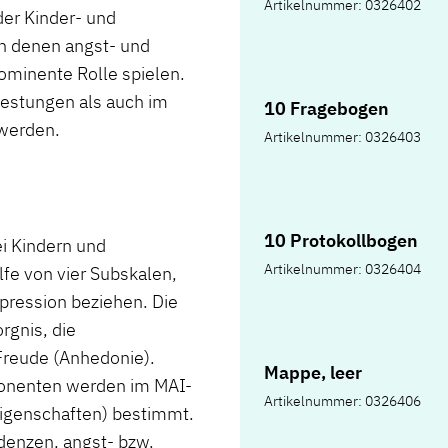
Artikelnummer: 0326402
er Kinder- und
n denen angst- und
ominente Rolle spielen.
testungen als auch im
10 Fragebogen
werden.
Artikelnummer: 0326403
10 Protokollbogen
i Kindern und
Artikelnummer: 0326404
lfe von vier Subskalen,
pression beziehen. Die
rgnis, die
Freude (Anhedonie).
Mappe, leer
ponenten werden im MAI-
Artikelnummer: 0326406
 (Eigenschaften) bestimmt.
denzen, angst- bzw.