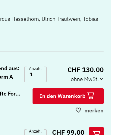
us Hasselhorn, Ulrich Trautwein, Tobias
end aus:
CHF 130.00
Anzahl
orm A
fte Form
In den Warenkorb
-
merken
, 5
B und
CHF 99.00
Anzahl