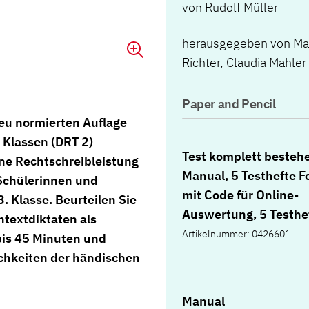
von
Rudolf Müller
herausgegeben von Marc
Richter, Claudia Mähler
Paper and Pencil
neu normierten Auflage
 Klassen (DRT 2)
Test komplett besteh
eine Rechtschreibleistung
Manual, 5 Testhefte F
Schülerinnen und
mit Code für Online-
. Klasse. Beurteilen Sie
Auswertung, 5 Testhe
textdiktaten als
B mit Code für Online
Artikelnummer: 0426601
bis 45 Minuten und
Auswertung, 5
chkeiten der händischen
Fehleranalysebogen A
Fehleranalysebogen 
Manual