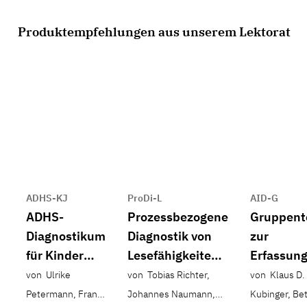
Produktempfehlungen aus unserem Lektorat
ADHS-KJ
ProDi-L
AID-G
ADHS-
Prozessbezogene
Gruppent
Diagnostikum
Diagnostik von
zur
für Kinder
Lesefähigkeiten
Erfassun
und
im
der
von Ulrike
von Tobias Richter,
von Klaus D.
Jugendliche
Grundschulalter
Intelligen
Petermann, Franz
Johannes Naumann,
Kubinger, Bet