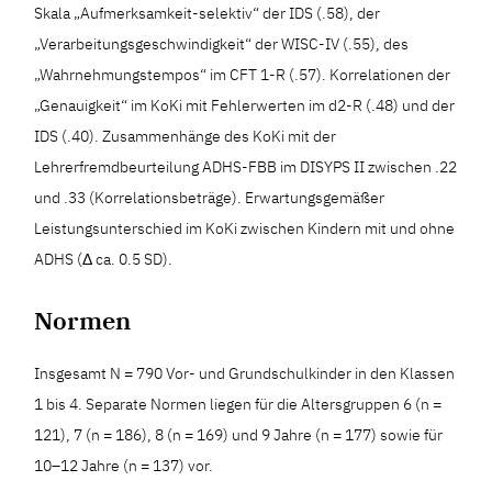
Skala „Aufmerksamkeit-selektiv“ der IDS (.58), der
„Verarbeitungsgeschwindigkeit“ der WISC-IV (.55), des
„Wahrnehmungstempos“ im CFT 1-R (.57). Korrelationen der
„Genauigkeit“ im KoKi mit Fehlerwerten im d2-R (.48) und der
IDS (.40). Zusammenhänge des KoKi mit der
Lehrerfremdbeurteilung ADHS-FBB im DISYPS II zwischen .22
und .33 (Korrelationsbeträge). Erwartungsgemäßer
Leistungsunterschied im KoKi zwischen Kindern mit und ohne
ADHS (Δ ca. 0.5 SD).
Normen
Insgesamt N = 790 Vor- und Grundschulkinder in den Klassen
1 bis 4. Separate Normen liegen für die Altersgruppen 6 (n =
121), 7 (n = 186), 8 (n = 169) und 9 Jahre (n = 177) sowie für
10–12 Jahre (n = 137) vor.