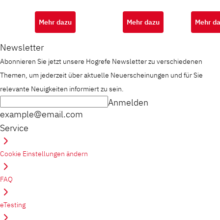
auf Basis
Petermann
Maj-Britt Isberner,
Hagenmüller
des AID
Yvonne Neeb, Julia
Mehr dazu
Mehr dazu
Mehr d
Knoepke
Newsletter
Abonnieren Sie jetzt unsere Hogrefe Newsletter zu verschiedenen
Themen, um jederzeit über aktuelle Neuerscheinungen und für Sie
relevante Neuigkeiten informiert zu sein.
Anmelden
example@email.com
Service
Cookie Einstellungen ändern
FAQ
eTesting