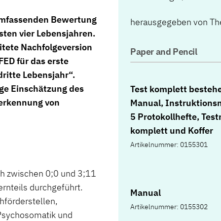
 umfassenden Bewertung
herausgegeben von The
sten vier Lebensjahren.
itete Nachfolgeversion
Paper and Pencil
FED für das erste
ritte Lebensjahr“.
ige Einschätzung des
Test komplett besteh
herkennung von
Manual, Instruktions
5 Protokollhefte, Test
komplett und Koffer
Artikelnummer: 0155301
ch zwischen 0;0 und 3;11
ernteils durchgeführt.
Manual
hförderstellen,
Artikelnummer: 0155302
e Psychosomatik und