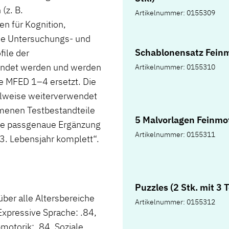
(z. B.
Artikelnummer: 0155309
en für Kognition,
Die Untersuchungs- und
Schablonensatz Feinm
ile der
endet werden und werden
Artikelnummer: 0155310
ie MFED 1–4 ersetzt. Die
ilweise weiterverwendet
menen Testbestandteile
5 Malvorlagen Feinmo
eine passgenaue Ergänzung
Artikelnummer: 0155311
–3. Lebensjahr komplett“.
Puzzles (2 Stk. mit 3 T
über alle Altersbereiche
Artikelnummer: 0155312
Expressive Sprache: .84,
motorik: .84, Soziale