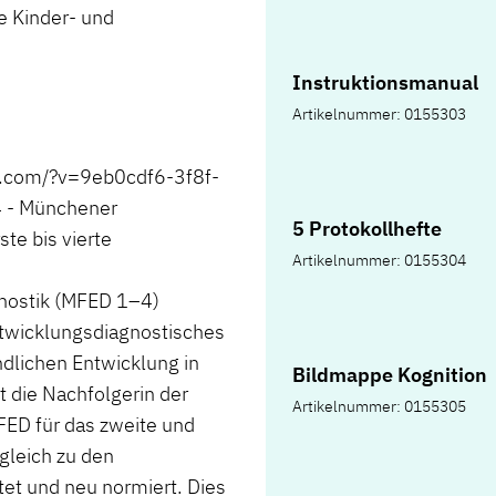
ie Kinder- und
Instruktionsmanual
Artikelnummer: 0155303
d.com/?v=9eb0cdf6-3f8f-
 - Münchener
5 Protokollhefte
te bis vierte
Artikelnummer: 0155304
nostik (MFED 1–4)
twicklungsdiagnostisches
ndlichen Entwicklung in
Bildmappe Kognition
t die Nachfolgerin der
Artikelnummer: 0155305
FED für das zweite und
gleich zu den
et und neu normiert. Dies