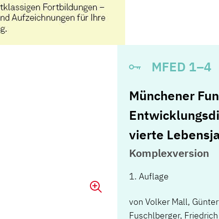
MFED 1–4
Münchener Fun
Entwicklungsdia
vierte Lebensj
Komplexversion
1. Auflage
von
Volker Mall
,
Günter
Fuschlberger
,
Friedrich