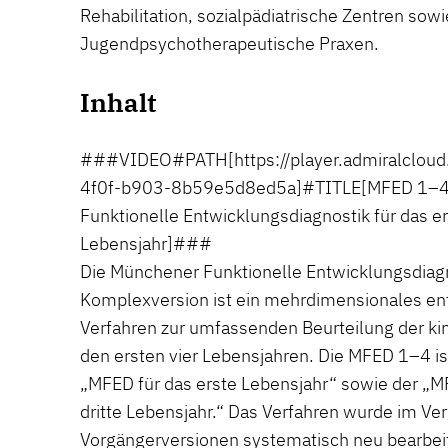
Rehabilitation, sozialpädiatrische Zentren sow
Jugendpsychotherapeutische Praxen.
Inhalt
###VIDEO#PATH[https://player.admiralclou
4f0f-b903-8b59e5d8ed5a]#TITLE[MFED 1–4
Funktionelle Entwicklungsdiagnostik für das ers
Lebensjahr]###
Die Münchener Funktionelle Entwicklungsdiag
Komplexversion ist ein mehrdimensionales en
Verfahren zur umfassenden Beurteilung der ki
den ersten vier Lebensjahren. Die MFED 1–4 is
„MFED für das erste Lebensjahr“ sowie der „M
dritte Lebensjahr.“ Das Verfahren wurde im Ver
Vorgängerversionen systematisch neu bearbeit