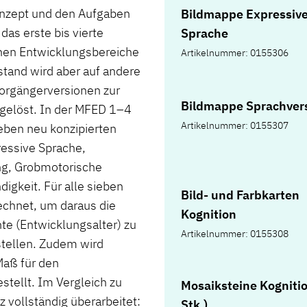
nzept und den Aufgaben
Bildmappe Expressiv
das erste bis vierte
Sprache
chen Entwicklungsbereiche
Artikelnummer: 0155306
stand wird aber auf andere
orgängerversionen zur
Bildmappe Sprachver
gelöst. In der MFED 1–4
Artikelnummer: 0155307
eben neu konzipierten
essive Sprache,
ng, Grobmotorische
igkeit. Für alle sieben
Bild- und Farbkarten
chnet, um daraus die
Kognition
e (Entwicklungsalter) zu
Artikelnummer: 0155308
stellen. Zudem wird
Maß für den
tellt. Im Vergleich zu
Mosaiksteine Kognitio
 vollständig überarbeitet:
Stk.)