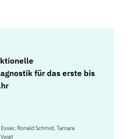
ktionelle
gnostik für das erste bis
ahr
 Esser
,
Ronald Schmid
,
Tamara
 Voigt