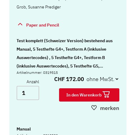
Grob
,
Susanne Prediger
Paper and Pencil
Test komplett (Schweizer Version) bestehend aus
Manual, 5 Testhefte G4+, Testform A (inklusive
Auswertecodes) , 5 Testhefte G4+, Testform B
(inklusive Auswertecodes), 5 Testhefte G5,
Artikelnummer: 0319515
Testform A (inklusive Auswertecodes), 5 Testhefte
CHF 172.00
Anzahl
G5, Testform B (inklusive Auswertecodes), 5
Auswertungsbogen G4+ (viertes Quartal 4. Klasse)
In den Warenkorb
Testform A, 5 Auswertungsbogen G4+ (viertes
merken
Quartal 4. Klasse) Testform B, 5 Auswertungsbogen
G4+ (erstes Quartal 5. Klasse) Testform A, 5
Auswertungsbogen G4+ (erstes Quartal 5. Klasse)
Manual
Testform B, 5 Auswertungsbogen G5 (viertes