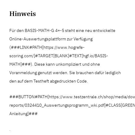
Hinweis
Für den BASIS-MATH-G 4+-5 steht eine neu entwickelte
Online-Auswertungsplattform zur Verfügung
(###LINK#PATH[https://www.hogrefe-
scoring.com/]#TARGET[BLANK]#TEXT[hgf.io/BASIS-
MATH]###). Diese kann unkompliziert und ohne
Voranmeldung genutzt werden. Sie brauchen dafür lediglich
den auf dem Testheft abgedruckten Code.
###BUTTON#PATH[https://www.testzentrale.ch/shop/media/dow
reports/0324410_Auswertungsprogramm_wki.pdf]#CLASS[GREE
Anleitung]###
.