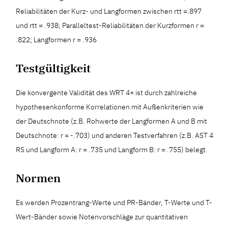
Reliabilitäten der Kurz- und Langformen zwischen rtt =.897
und rtt = .938; Paralleltest-Reliabilitäten der Kurzformen r =
.822; Langformen r = .936
Testgültigkeit
Die konvergente Validität des WRT 4+ ist durch zahlreiche
hypothesenkonforme Korrelationen mit Außenkriterien wie
der Deutschnote (z.B. Rohwerte der Langformen A und B mit
Deutschnote: r = -.703) und anderen Testverfahren (z.B. AST 4
RS und Langform A: r = .735 und Langform B: r = .755) belegt.
Normen
Es werden Prozentrang-Werte und PR-Bänder, T-Werte und T-
Wert-Bänder sowie Notenvorschläge zur quantitativen