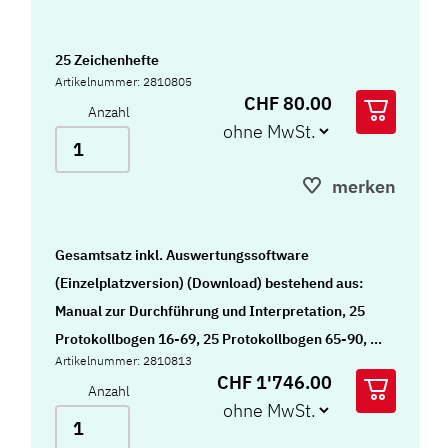
25 Zeichenhefte
Artikelnummer: 2810805
CHF 80.00
Anzahl
merken
Gesamtsatz inkl. Auswertungssoftware
(Einzelplatzversion) (Download) bestehend aus:
Manual zur Durchführung und Interpretation, 25
Protokollbogen 16-69, 25 Protokollbogen 65-90, 25
Artikelnummer: 2810813
Zeichenhefte, Stimulus Buch I, Stimulus Buch II,
CHF 1'746.00
Anzahl
Wiedergaberaster, Musterkarten,
Auswertungsschablonen, Auswertungssoftware