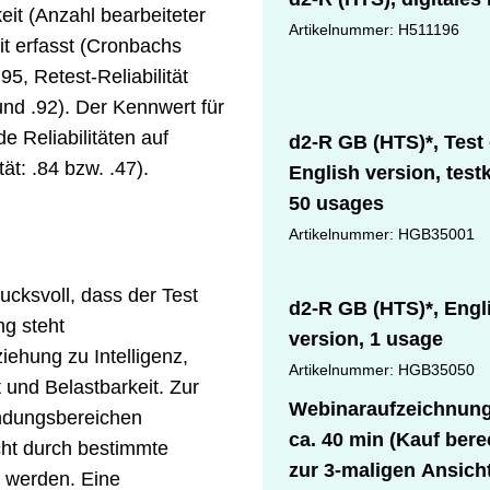
eit (Anzahl bearbeiteter
Artikelnummer: H511196
t erfasst (Cronbachs
5, Retest-Reliabilität
und .92). Der Kennwert für
e Reliabilitäten auf
d2-R GB (HTS)*, Test
ät: .84 bzw. .47).
English version, testki
50 usages
Artikelnummer: HGB35001
ucksvoll, dass der Test
d2-R GB (HTS)*, Engl
ng steht
version, 1 usage
ehung zu Intelligenz,
Artikelnummer: HGB35050
 und Belastbarkeit. Zur
Webinaraufzeichnung
endungsbereichen
ca. 40 min (Kauf bere
cht durch bestimmte
zur 3-maligen Ansicht
t werden. Eine