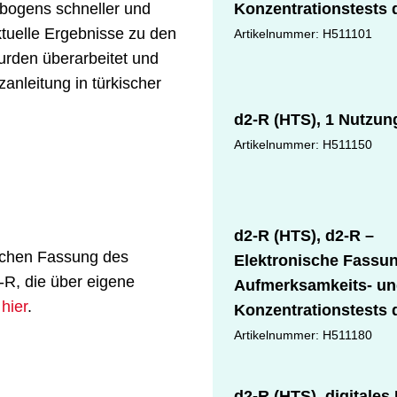
bogens schneller und
Konzentrationstests 
tuelle Ergebnisse zu den
Testkit inkl. 50 Nutz
Artikelnummer: H511101
wurden überarbeitet und
und digitalem Manual
zanleitung in türkischer
d2-R (HTS), 1 Nutzun
Artikelnummer: H511150
d2-R (HTS), d2-R –
schen Fassung des
Elektronische Fassu
-R, die über eigene
Aufmerksamkeits- u
e
hier
.
Konzentrationstests 
Manual (Printversion)
Artikelnummer: H511180
d2-R (HTS), digitales