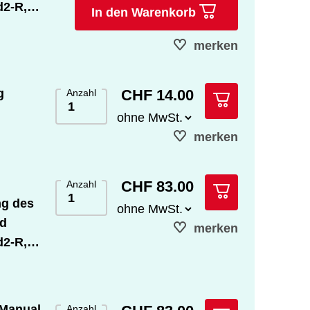
d2-R,
In den Warenkorb
ungen
merken
CHF 14.00
g
Anzahl
merken
CHF 83.00
Anzahl
ng des
nd
merken
d2-R,
 Manual
Anzahl