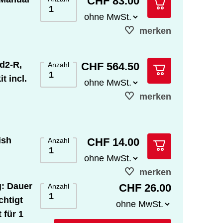
CHF 83.00
merken
 d2-R,
CHF 564.50
Anzahl
t incl.
merken
ish
CHF 14.00
Anzahl
merken
: Dauer
CHF 26.00
Anzahl
chtigt
 für 1