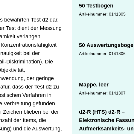
50 Testbogen
Artikelnummer: 0141305
es bewährten Test d2 dar,
Der Test dient der Messung
samkeit verlangen
 Konzentrationsfähigkeit
50 Auswertungsboge
nauigkeit bei der
Artikelnummer: 0141306
il-Diskrimination). Die
bjektivität,
 Anwendung, der geringe
Mappe, leer
afür, dass der Test d2 zu
Artikelnummer: 0141307
stischen Verfahren in
e Verbreitung gefunden
n Zeichen blieben bei der
d2-R (HTS) d2-R –
zahl der Items, die
Elektronische Fassu
isung) und die Auswertung,
Aufmerksamkeits- u