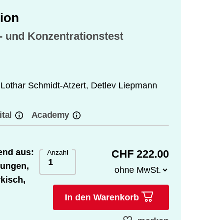
sion
 und Konzentrationstest
,
Lothar Schmidt-Atzert
,
Detlev Liepmann
ital
Academy
end aus:
CHF 222.00
Anzahl
tungen,
kisch,
In den Warenkorb
und