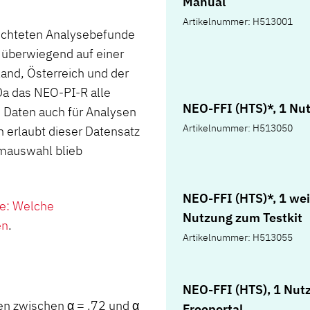
Manual
Artikelnummer: H513001
richteten Analysebefunde
 überwiegend auf einer
and, Österreich und der
Da das NEO-PI-R alle
NEO-FFI (HTS)*, 1 Nu
 Daten auch für Analysen
Artikelnummer: H513050
erlaubt dieser Datensatz
emauswahl blieb
NEO-FFI (HTS)*, 1 wei
ve: Welche
Nutzung zum Testkit
en
.
Artikelnummer: H513055
NEO-FFI (HTS), 1 Nut
gen zwischen α = .72 und α
Freeportal