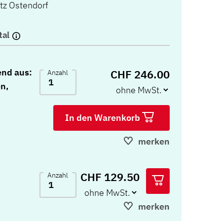
itz Ostendorf
tal
end aus:
CHF 246.00
Anzahl
n,
In den Warenkorb
merken
CHF 129.50
Anzahl
merken