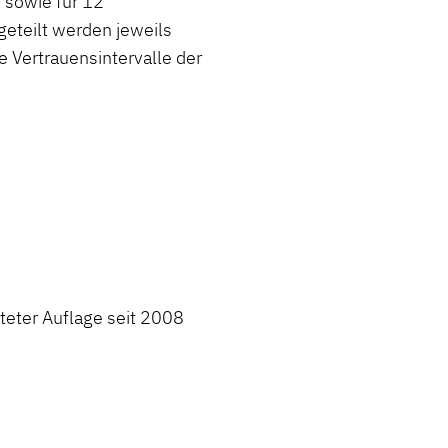
 sowie für 12
geteilt werden jeweils
 Vertrauensintervalle der
iteter Auflage seit 2008