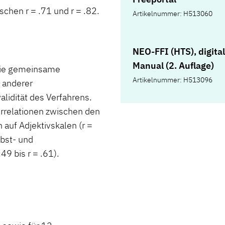
ischen r = .71 und r = .82.
Artikelnummer: H513060
NEO-FFI (HTS), digita
Manual (2. Auflage)
wie gemeinsame
Artikelnummer: H513096
 anderer
alidität des Verfahrens.
orrelationen zwischen den
auf Adjektivskalen (r =
lbst- und
9 bis r = .61).