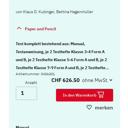
von
Klaus D. Kubinger
,
Bettina Hagenmüller
Paper and Pencil
Test komplett bestehend aus: Manual,
Testanweisung, je 2 Testhefte Klasse 3-4 Form A
und B, je 2 Testhefte Klasse 5-6 Form A und B, je 2
Testhefte Klasse 7-9 Form A und B, je 2 Testhefte
Artikelnummer: 0426201
Klasse 10-13 Form A und B, 20 Auswertebögen,
CHF 626.50
Anzahl
Schablonensatz mit Register, Lösungskatalog für
UT 2, 5 und 6 und Koffer
In den Warenkorb
merken
Manual