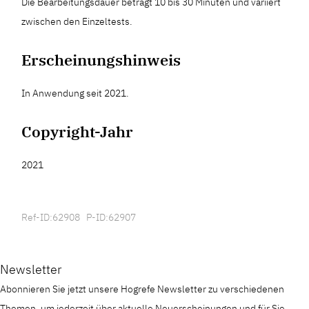
Die Bearbeitungsdauer beträgt 10 bis 30 Minuten und variiert
zwischen den Einzeltests.
Erscheinungshinweis
In Anwendung seit 2021.
Copyright-Jahr
2021
Ref-ID:62908 P-ID:62907
Newsletter
Abonnieren Sie jetzt unsere Hogrefe Newsletter zu verschiedenen
Themen, um jederzeit über aktuelle Neuerscheinungen und für Sie