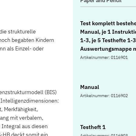
Paper and Pencil
Test komplett besteh
die strukturelle
Manual, je 1 Instrukt
d hoch begabten Kindern
1-3, je 5 Testhefte 1-3
n als Einzel- oder
Auswertungsmappe m
Schablonen und
Artikelnummer: 0116901
Lösungsblättern, 10
Protokolle für E-Aufg
Fähigkeitsprofile, 10
Manual
Leistungsprotokolle
genzstrukturmodell (BIS)
Artikelnummer: 0116902
Kurzskalen, 10
n Intelligenzdimensionen:
Leistungsprotokolle S
, Merkfähigkeit,
10 Normorientierte
gang mit verbalem,
Leistungsrückmeldun
 Integral aus diesen
Testheft 1
Ipsativierte
S-HB deckt somit ein
Artikelnummer: 0116903