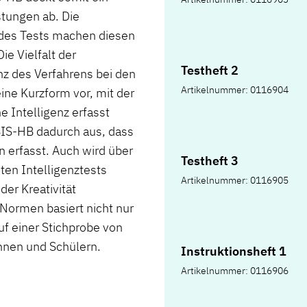
Leistungsrückmeldun
stungen ab. Die
Untersuchungsprotok
des Tests machen diesen
Koffer
e Vielfalt der
Testheft 2
z des Verfahrens bei den
Artikelnummer: 0116904
ne Kurzform vor, mit der
e Intelligenz erfasst
BIS-HB dadurch aus, dass
en erfasst. Auch wird über
Testheft 3
ten Intelligenztests
Artikelnummer: 0116905
er Kreativität
 Normen basiert nicht nur
uf einer Stichprobe von
nnen und Schülern.
Instruktionsheft 1
Artikelnummer: 0116906