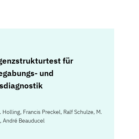
igenzstrukturtest für
Begabungs- und
diagnostik
. Holling
,
Francis Preckel
,
Ralf Schulze
,
M.
,
André Beauducel