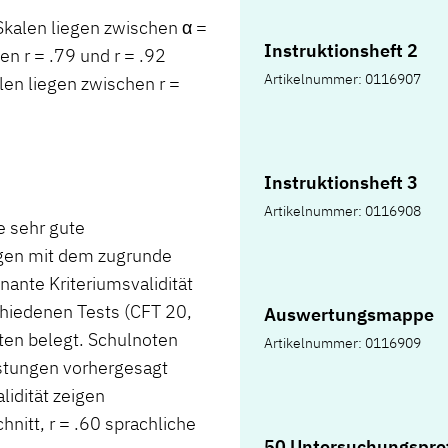
 Skalen liegen zwischen α =
Instruktionsheft 2
n r = .79 und r = .92
Artikelnummer: 0116907
kalen liegen zwischen r =
Instruktionsheft 3
Artikelnummer: 0116908
e sehr gute
ngen mit dem zugrunde
nante Kriteriumsvalidität
chiedenen Tests (CFT 20,
Auswertungsmappe
ten belegt. Schulnoten
Artikelnummer: 0116909
istungen vorhergesagt
idität zeigen
hnitt, r = .60 sprachliche
50 Untersuchungsprot