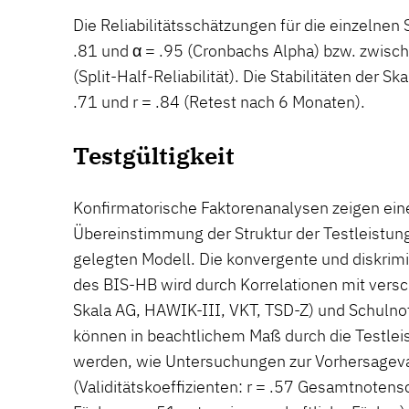
Die Reliabilitätsschätzungen für die einzelnen
.81 und α = .95 (Cronbachs Alpha) bzw. zwische
(Split-Half-Reliabilität). Die Stabilitäten der S
.71 und r = .84 (Retest nach 6 Monaten).
Testgültigkeit
Konfirmatorische Faktorenanalysen zeigen ein
Übereinstimmung der Struktur der Testleistu
gelegten Modell. Die konvergente und diskrimi
des BIS-HB wird durch Korrelationen mit vers
Skala AG, HAWIK-III, VKT, TSD-Z) und Schulno
können in beachtlichem Maß durch die Testle
werden, wie Untersuchungen zur Vorhersageval
(Validitätskoeffizienten: r = .57 Gesamtnotensc