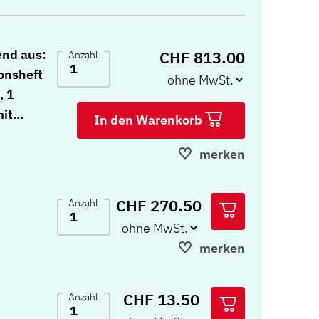
end aus:
CHF 813.00
Anzahl
ionsheft
, 1
it
In den Warenkorb
merken
aben, 10
CHF 270.50
Anzahl
merken
kalen,
gen, 10
CHF 13.50
Anzahl