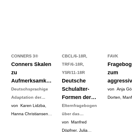
CONNERS 3®
CBCL/6-18R,
FAVK
Conners Skalen
Fragebog
TRF/6-18R,
zu
zum
YSR/11-18R
Aufmerksamkeit
Deutsche
aggressi
und Verhalten -
Schulalter-
Verhalten
Deutschsprachige
von Anja Gör
3
Formen der
von Kind
Adaptation der
Dorten, Manf
Child
Conners 3rd
von Karen Lidzba,
Elternfragebogen
Döpfner
Behavior
Edition® (Conners
Hanna Christiansen,
über das
Checklist von
3®) von C. Keith
Renate Drechsler
Verhalten von
von Manfred
Thomas M.
Conners
Kindern und
Döpfner, Julia