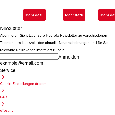
Achenbach
Jugendlichen
Plück, Claudia
(CBCL/6-18R),
Kinnen
Mehr dazu
Mehr dazu
Mehr da
Lehrerfragebogen
über das
Newsletter
Verhalten von
Abonnieren Sie jetzt unsere Hogrefe Newsletter zu verschiedenen
Kindern und
Themen, um jederzeit über aktuelle Neuerscheinungen und für Sie
Jugendlichen
relevante Neuigkeiten informiert zu sein.
(TRF/6-18R),
Anmelden
example@email.com
Fragebogen für
Service
Jugendliche
(YSR/11-18R)
Cookie Einstellungen ändern
FAQ
eTesting