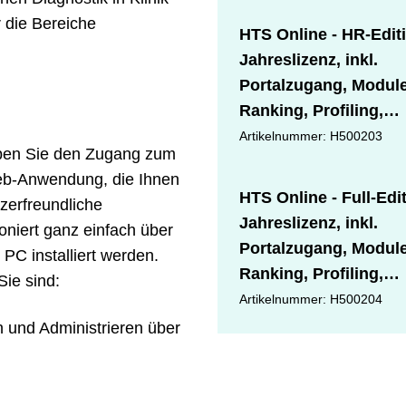
r die Bereiche
HTS Online - HR-Edit
Jahreslizenz, inkl.
Portalzugang, Modul
Ranking, Profiling,
Gruppenanalyse
Artikelnummer: H500203
rben Sie den Zugang zum
Web-Anwendung, die Ihnen
HTS Online - Full-Edi
zerfreundliche
Jahreslizenz, inkl.
oniert ganz einfach über
Portalzugang, Modul
C installiert werden.
Ranking, Profiling,
Sie sind:
Verlaufsmessung,
Artikelnummer: H500204
Gruppenanalyse
 und Administrieren über