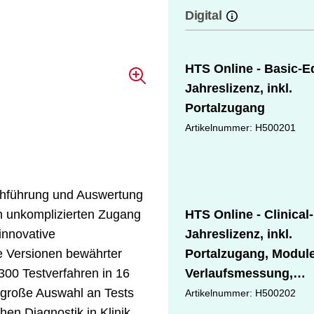
Digital
HTS Online - Basic-E
Jahreslizenz, inkl.
Portalzugang
Artikelnummer: H500201
chführung und Auswertung
en unkomplizierten Zugang
HTS Online - Clinical
 innovative
Jahreslizenz, inkl.
e Versionen bewährter
Portalzugang, Modul
 300 Testverfahren in 16
Verlaufsmessung,
 große Auswahl an Tests
Gruppenanalyse
Artikelnummer: H500202
en Diagnostik in Klinik