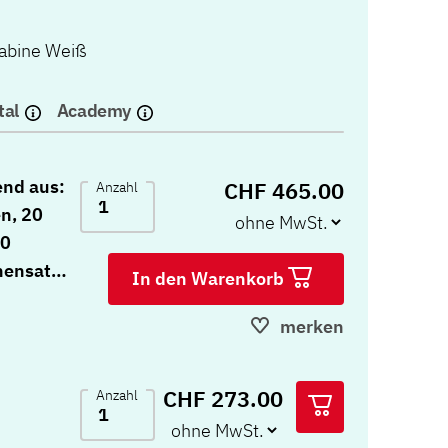
abine Weiß
tal
Academy
end aus:
CHF 465.00
Anzahl
n, 20
20
onensatz
In den Warenkorb
merken
CHF 273.00
Anzahl