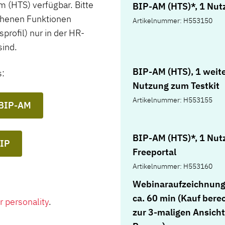
 (HTS) verfügbar. Bitte
BIP-AM (HTS)*, 1 Nut
ehenen Funktionen
Artikelnummer: H553150
profil) nur in der HR-
sind.
BIP-AM (HTS), 1 weit
s:
Nutzung zum Testkit
Artikelnummer: H553155
 BIP-AM
BIP-AM (HTS)*, 1 Nut
BIP
Freeportal
Artikelnummer: H553160
Webinaraufzeichnung
ca. 60 min (Kauf bere
r personality
.
zur 3-maligen Ansicht