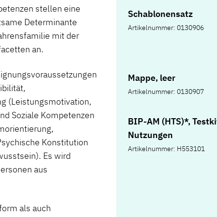
petenzen stellen eine
Schablonensatz
utsame Determinante
Artikelnummer: 0130906
fahrensfamilie mit der
facetten an.
 Eignungsvoraussetzungen
Mappe, leer
ilität,
Artikelnummer: 0130907
ng (Leistungsmotivation,
und Soziale Kompetenzen
BIP-AM (HTS)*, Testkit
amorientierung,
Nutzungen
Psychische Konstitution
Artikelnummer: H553101
wusstsein). Es wird
Personen aus
tform als auch