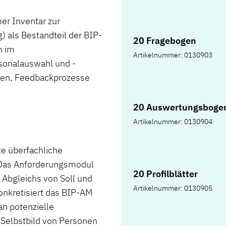
r Inventar zur
 als Bestandteil der BIP-
20 Fragebogen
n im
Artikelnummer: 0130903
sonalauswahl und -
men, Feedbackprozesse
20 Auswertungsboge
Artikelnummer: 0130904
te überfachliche
 Das Anforderungsmodul
20 Profilblätter
 Abgleichs von Soll und
Artikelnummer: 0130905
onkretisiert das BIP-AM
n potenzielle
 Selbstbild von Personen