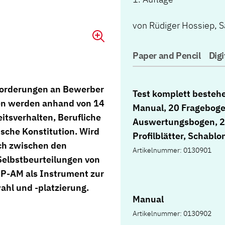
von
Rüdiger Hossiep
,
S
Paper and Pencil
Digi
nforderungen an Bewerber
Test komplett besteh
gen werden anhand von 14
Manual, 20 Frageboge
itsverhalten, Berufliche
Auswertungsbogen, 
sche Konstitution. Wird
Profilblätter, Schabl
ich zwischen den
und Mappe
Artikelnummer: 0130901
Selbstbeurteilungen von
IP-AM als Instrument zur
ahl und -platzierung.
Manual
Artikelnummer: 0130902