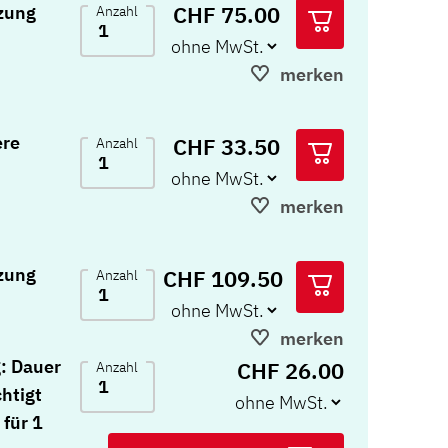
CHF 75.00
zung
Anzahl
merken
ere
CHF 33.50
Anzahl
merken
zung
CHF 109.50
Anzahl
merken
: Dauer
CHF 26.00
Anzahl
chtigt
 für 1