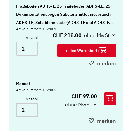
Fragebogen ADHS-E, 25 Fragebogen ADHS-LE, 25
Dokumentationsbogen Substanzmittelmissbrauch
ADHS-LE, Schablonensatz (ADHS-LE und ADHS-E),
Artikelnummer: 0157001
25 Profilbogen ADHS-E, 25 Profilbogen ADHS-LE
CHF 218.00
Anzahl
und Mappe
In den Warenkorb
merken
Manual
Artikelnummer: 0157002
CHF 97.00
Anzahl
merken