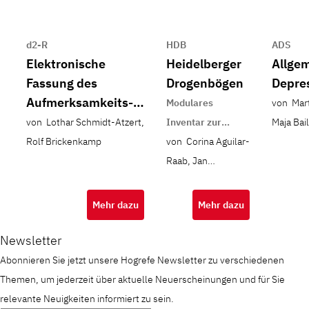
d2-R
HDB
ADS
Elektronische
Heidelberger
Allge
Fassung des
Drogenbögen
Depre
Aufmerksamkeits-
Modulares
von Mart
und
von Lothar Schmidt-Atzert,
Inventar zur
Maja Bail
Konzentrationstests
Rolf Brickenkamp
Erfassung von
von Corina Aguilar-
Hofmeist
d2-R
Konsummustern
Raab, Jan
Keller
illegaler
Weinhold, Rolf
psychoaktiver
Verres
Mehr dazu
Mehr dazu
Substanzen und
von
Newsletter
drogenbezogenem
Abonnieren Sie jetzt unsere Hogrefe Newsletter zu verschiedenen
Wissen
Themen, um jederzeit über aktuelle Neuerscheinungen und für Sie
relevante Neuigkeiten informiert zu sein.