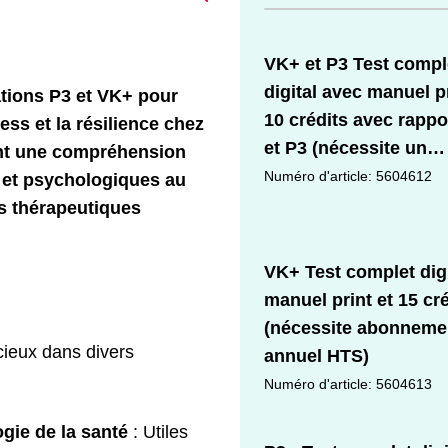
VK+ et P3 Test compl
digital avec manuel pr
ations P3 et VK+ pour
10 crédits avec rapp
ess et la résilience chez
et P3 (nécessite un
rent une compréhension
abonnement annuel 
Numéro d'article: 5604612
et psychologiques au
ns thérapeutiques
VK+ Test complet digi
manuel print et 15 cr
(nécessite abonneme
cieux dans divers
annuel HTS)
Numéro d'article: 5604613
gie de la santé
: Utiles