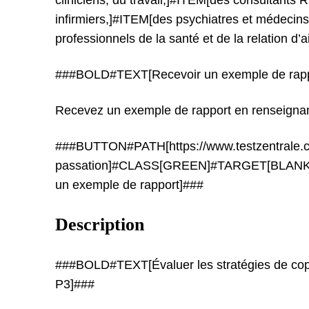
cliniciens, du travail,]#ITEM[des consultant
infirmiers,]#ITEM[des psychiatres et médecin
professionnels de la santé et de la relation d’
###BOLD#TEXT[Recevoir un exemple de rapp
Recevez un exemple de rapport en renseignan
###BUTTON#PATH[https://www.testzentrale.ch
passation]#CLASS[GREEN]#TARGET[BLANK
un exemple de rapport]###
Description
###BOLD#TEXT[Évaluer les stratégies de copi
P3]###