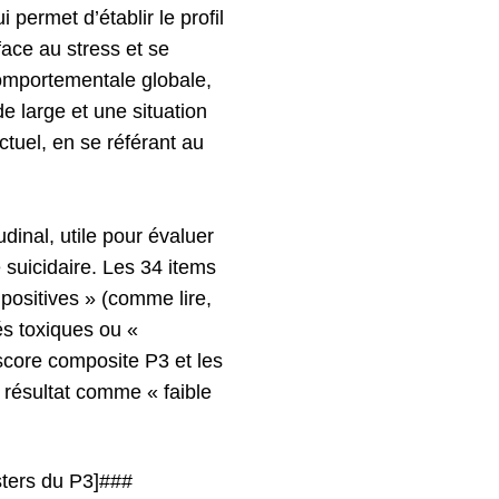
permet d’établir le profil
 face au stress et se
comportementale globale,
e large et une situation
uel, en se référant au
dinal, utile pour évaluer
 suicidaire. Les 34 items
positives » (comme lire,
tés toxiques ou «
score composite P3 et les
 résultat comme « faible
ters du P3]###