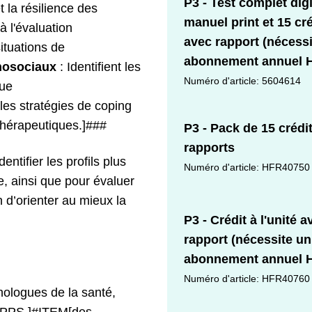
P3 - Test complet dig
la résilience des
manuel print et 15 cr
à l'évaluation
avec rapport (nécess
ituations de
abonnement annuel 
hosociaux
: Identifient les
Numéro d'article: 5604614
que
les stratégies de coping
 thérapeutiques.]###
P3 - Pack de 15 crédi
rapports
ntifier les profils plus
Numéro d'article: HFR40750
e, ainsi que pour évaluer
n d’orienter au mieux la
P3 - Crédit à l'unité a
rapport (nécessite un
abonnement annuel 
Numéro d'article: HFR40760
ogues de la santé,