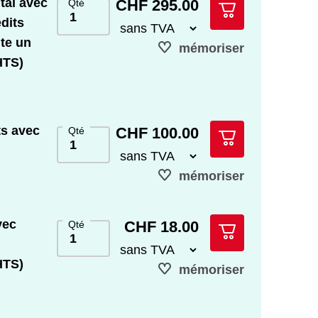
ital avec
CHF 295.00
Qté
édits
ite un
mémoriser
HTS)
ts avec
CHF 100.00
Qté
mémoriser
vec
CHF 18.00
Qté
HTS)
mémoriser