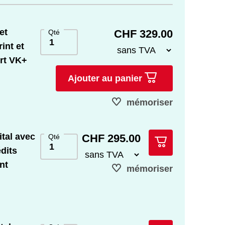
et
CHF 329.00
Qté
int et
ort VK+
Ajouter au panier
HTS)
mémoriser
tal avec
CHF 295.00
Qté
édits
nt
mémoriser