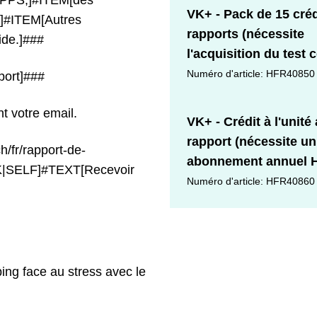
s RPPS,]#ITEM[des
VK+ - Pack de 15 créd
s]#ITEM[Autres
rapports (nécessite
aide.]###
l'acquisition du test 
Numéro d'article: HFR40850
ort]###
t votre email.
VK+ - Crédit à l'unité
rapport (nécessite un
/fr/rapport-de-
abonnement annuel 
|SELF]#TEXT[Recevoir
Numéro d'article: HFR40860
ng face au stress avec le