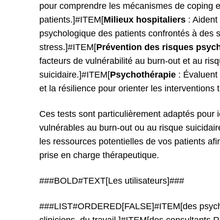
pour comprendre les mécanismes de coping et 
patients.]#ITEM[
Milieux hospitaliers
: Aident 
psychologique des patients confrontés à des s
stress.]#ITEM[
Prévention des risques psyc
facteurs de vulnérabilité au burn-out et au ris
suicidaire.]#ITEM[
Psychothérapie
: Évaluent 
et la résilience pour orienter les interventions
Ces tests sont particulièrement adaptés pour ide
vulnérables au burn-out ou au risque suicidair
les ressources potentielles de vos patients afi
prise en charge thérapeutique.
###BOLD#TEXT[Les utilisateurs]###
###LIST#ORDERED[FALSE]#ITEM[des psychol