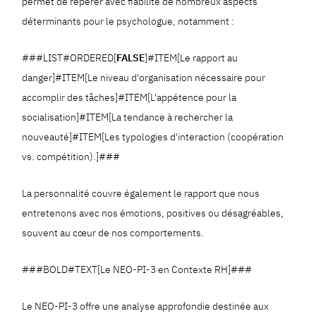
permet de repérer avec fiabilité de nombreux aspects
déterminants pour le psychologue, notamment :
###LIST#ORDERED[
FALSE
]#ITEM[Le rapport au
danger]#ITEM[Le niveau d'organisation nécessaire pour
accomplir des tâches]#ITEM[L'appétence pour la
socialisation]#ITEM[La tendance à rechercher la
nouveauté]#ITEM[Les typologies d'interaction (coopération
vs. compétition).]###
La personnalité couvre également le rapport que nous
entretenons avec nos émotions, positives ou désagréables,
souvent au cœur de nos comportements.
###BOLD#TEXT[Le NEO-PI-3 en Contexte RH]###
Le NEO-PI-3 offre une analyse approfondie destinée aux