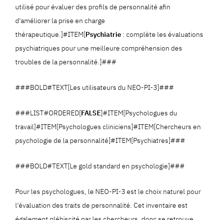
utilisé pour évaluer des profils de personnalité afin
d'améliorer la prise en charge
thérapeutique.]#ITEM[
Psychiatrie
: complète les évaluations
psychiatriques pour une meilleure compréhension des
troubles de la personnalité.]###
###BOLD#TEXT[Les utilisateurs du NEO-PI-3]###
###LIST#ORDERED[
FALSE
]#ITEM[Psychologues du
travail]#ITEM[Psychologues cliniciens]#ITEM[Chercheurs en
psychologie de la personnalité]#ITEM[Psychiatres]###
###BOLD#TEXT[Le gold standard en psychologie]###
Pour les psychologues, le NEO-PI-3 est le choix naturel pour
l'évaluation des traits de personnalité. Cet inventaire est
également plébiscité par les chercheurs, donc se retrouve