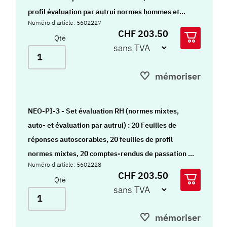
profil évaluation par autrui normes hommes et
Numéro d'article: 5602227
femmes, 20 comptes-rendus de passation, 10
CHF 203.50
Qté
styles graph
mémoriser
NEO-PI-3 - Set évaluation RH (normes mixtes,
auto- et évaluation par autrui) : 20 Feuilles de
réponses autoscorables, 20 feuilles de profil
normes mixtes, 20 comptes-rendus de passation et
Numéro d'article: 5602228
10 styles graph
CHF 203.50
Qté
mémoriser