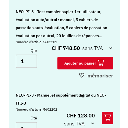
NEO-PI-3 - Test complet papier 1er utilisateur,
évaluation auto/autrui : manuel, 5 cahiers de
passation auto-évaluation, 5 cahiers de passation
évaluation par autrui, 20 feuilles de réponses
Numéro d'article: 5602201
autoscorables auto/autrui, 20 feuilles de profil
CHF 748.50
Qté
mixtes, 20 feuilles de profil genre (h/f) auto-
évaluation, 20 feuilles de profil genre (h/f) par
Ajouter au panier
autrui, 20 comptes-rendus de passation candidat,
mémoriser
10 styles graph, 10 job profiler, 10 cahiers de listes
des problèmes potentiels
NEO-PI-3 - Manuel et supplément digital du NEO-
FFI-3
Numéro d'article: 5602202
CHF 128.00
Qté