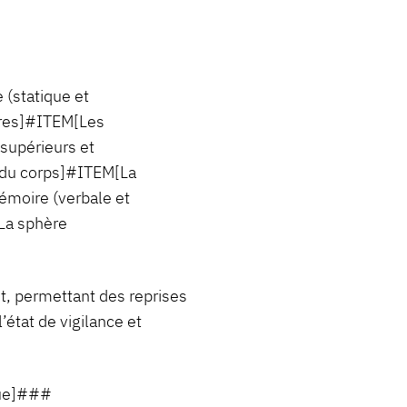
 (statique et
ires]#ITEM[Les
supérieurs et
 du corps]#ITEM[La
moire (verbale et
La sphère
nt, permettant des reprises
l’état de vigilance et
que]###