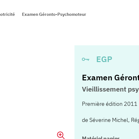
tricité
Examen Géronto-Psychomoteur
EGP
Examen Géron
Vieillissement ps
Première édition 2011
de
Séverine Michel
,
Rég
Matériel papier