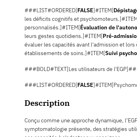
###LIST#ORDERED[
FALSE
]#ITEM[
Dépistage
les déficits cognitifs et psychomoteurs.]#ITE
personnalisés.]#ITEM[
Évaluation de l'auto
leurs gestes quotidiens.]#ITEM[
Pré-admission
évaluer les capacités avant l'admission et lors
établissements de soins.]#ITEM[
Suivi psych
###BOLD#TEXT[Les utilisateurs de l'EGP]#
###LIST#ORDERED[
FALSE
]#ITEM[Psychomo
Description
Conçu comme une approche dynamique, l’EGP 
symptomatologie présente, des stratégies utili