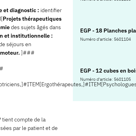
 et diagnostic :
identifier
M[
Projets thérapeutiques
nomie
des sujets âgés dans
EGP - 18 Planches pla
 et institutionnelle :
Numéro d'article: 5601104
 de séjours en
omoteur.
]###
##
EGP - 12 cubes en boi
Numéro d'article: 5601105
triciens,]#ITEM[Ergothérapeutes,]#ITEM[Psychologue
tient compte de la
sées par le patient et de