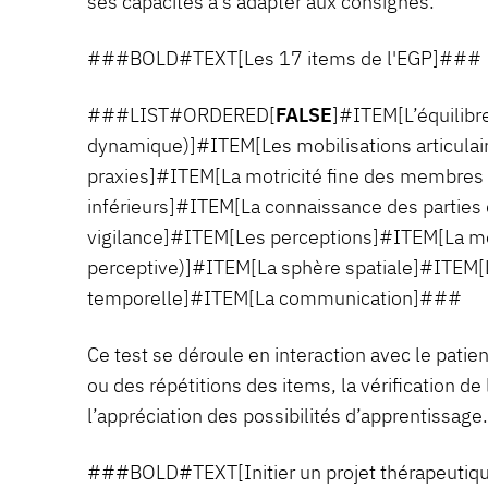
ses capacités à s'adapter aux consignes.
###BOLD#TEXT[Les 17 items de l'EGP]###
###LIST#ORDERED[
FALSE
]#ITEM[L’équilibre
dynamique)]#ITEM[Les mobilisations articula
praxies]#ITEM[La motricité fine des membres 
inférieurs]#ITEM[La connaissance des parties
vigilance]#ITEM[Les perceptions]#ITEM[La mé
perceptive)]#ITEM[La sphère spatiale]#ITEM[
temporelle]#ITEM[La communication]###
Ce test se déroule en interaction avec le patie
ou des répétitions des items, la vérification de 
l’appréciation des possibilités d’apprentissage.
###BOLD#TEXT[Initier un projet thérapeuti