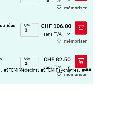
mémoriser
CHF 106.00
stifiées
Qté
mémoriser
CHF 82.50
s
Qté
s,]#ITEM[Médecins,]#ITEM[Psychiatres.]###
mémoriser