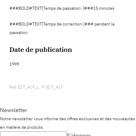
###BOLD#TEXT[Temps de passation: ]###15 minutes
###BOLD#TEXT[Temps de correction:]### pendant la
passation
Date de publication
1999
Ref-ID:T_AI F_L P-ID:T_AI F
Newsletter
Notre newsletter vous informe des offres exclusives et des nouveautés
en matière de produits.
S'abonner