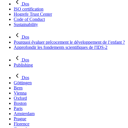
Dos
ISO certification
Hogrefe Trust Center
Code of Conduct
Sustainability
Dos
Pourquoi évaluer précocement le développement de l’enfant ?
Approfondir les fondements scientifiques de l'IDS-2
Dos
Publishing
Dos
Göttingen
Bern
Vienna
Oxford
Boston
Paris
Amsterdam
Prague
Florence