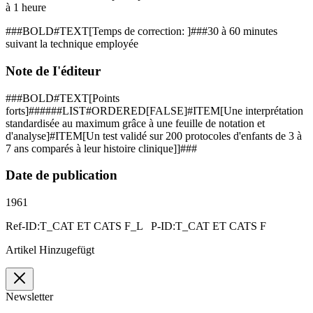
à 1 heure
###BOLD#TEXT[Temps de correction: ]###30 à 60 minutes
suivant la technique employée
Note de I'éditeur
###BOLD#TEXT[Points
forts]######LIST#ORDERED[FALSE]#ITEM[Une interprétation
standardisée au ma­xi­mum grâce à une feuille de nota­tion et
d'analyse]#ITEM[Un test validé sur 200 protocoles d'enfants de 3 à
7 ans comparés à leur histoire clinique]]###
Date de publication
1961
Ref-ID:T_CAT ET CATS F_L P-ID:T_CAT ET CATS F
Artikel Hinzugefügt
Newsletter