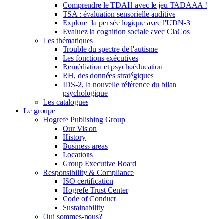
Comprendre le TDAH avec le jeu TADAAA !
TSA : évaluation sensorielle auditive
Explorer la pensée logique avec l'UDN-3
Evaluez la cognition sociale avec ClaCos
Les thématiques
Trouble du spectre de l'autisme
Les fonctions exécutives
Remédiation et psychoéducation
RH, des données stratégiques
IDS-2, la nouvelle référence du bilan
psychologique
Les catalogues
Le groupe
Hogrefe Publishing Group
Our Vision
History
Business areas
Locations
Group Executive Board
Responsibility & Compliance
ISO certification
Hogrefe Trust Center
Code of Conduct
Sustainability
Qui sommes-nous?