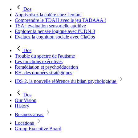
Dos
Apprivoisez la colère chez l'enfant
Comprendre le TDAH avec le jeu TADAAA !
TSA : évaluation sensorielle auditive
Explorer la pensée logique avec l'UDN-3
Evaluez la cognition sociale avec ClaCos
Dos
Trouble du spectre de l'autisme
Les fonctions exécutives
Remédiation et psychoéducation
RH, des données stratégiques
IDS-2, la nouvelle référence du bilan psychologique
Dos
Our Vision
History
Business areas
Locations
Group Executive Board