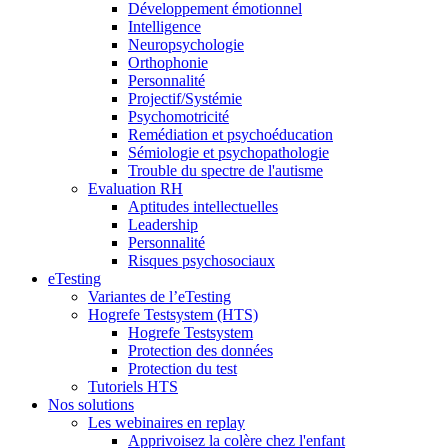
Développement émotionnel
Intelligence
Neuropsychologie
Orthophonie
Personnalité
Projectif/Systémie
Psychomotricité
Remédiation et psychoéducation
Sémiologie et psychopathologie
Trouble du spectre de l'autisme
Evaluation RH
Aptitudes intellectuelles
Leadership
Personnalité
Risques psychosociaux
eTesting
Variantes de l’eTesting
Hogrefe Testsystem (HTS)
Hogrefe Testsystem
Protection des données
Protection du test
Tutoriels HTS
Nos solutions
Les webinaires en replay
Apprivoisez la colère chez l'enfant