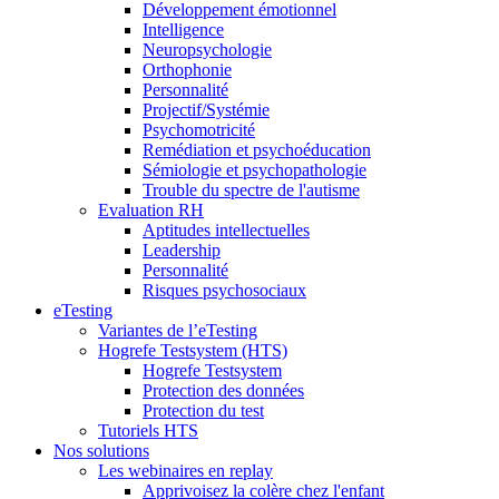
Développement émotionnel
Intelligence
Neuropsychologie
Orthophonie
Personnalité
Projectif/Systémie
Psychomotricité
Remédiation et psychoéducation
Sémiologie et psychopathologie
Trouble du spectre de l'autisme
Evaluation RH
Aptitudes intellectuelles
Leadership
Personnalité
Risques psychosociaux
eTesting
Variantes de l’eTesting
Hogrefe Testsystem (HTS)
Hogrefe Testsystem
Protection des données
Protection du test
Tutoriels HTS
Nos solutions
Les webinaires en replay
Apprivoisez la colère chez l'enfant