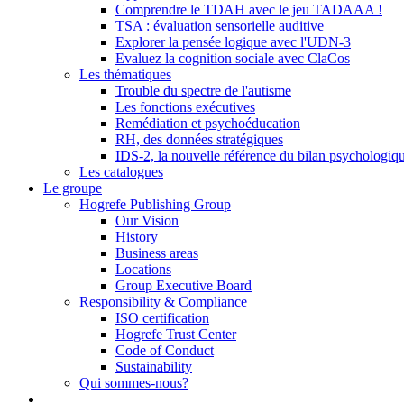
Comprendre le TDAH avec le jeu TADAAA !
TSA : évaluation sensorielle auditive
Explorer la pensée logique avec l'UDN-3
Evaluez la cognition sociale avec ClaCos
Les thématiques
Trouble du spectre de l'autisme
Les fonctions exécutives
Remédiation et psychoéducation
RH, des données stratégiques
IDS-2, la nouvelle référence du bilan psychologiq
Les catalogues
Le groupe
Hogrefe Publishing Group
Our Vision
History
Business areas
Locations
Group Executive Board
Responsibility & Compliance
ISO certification
Hogrefe Trust Center
Code of Conduct
Sustainability
Qui sommes-nous?