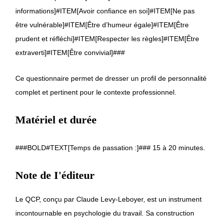
informations]#ITEM[Avoir confiance en soi]#ITEM[Ne pas
être vulnérable]#ITEM[Être d’humeur égale]#ITEM[Être
prudent et réfléchi]#ITEM[Respecter les règles]#ITEM[Être
extraverti]#ITEM[Être convivial]###
Ce questionnaire permet de dresser un profil de personnalité
complet et pertinent pour le contexte professionnel.
Matériel et durée
###BOLD#TEXT[Temps de passation :]### 15 à 20 minutes.
Note de I'éditeur
Le QCP, conçu par Claude Levy-Leboyer, est un instrument
incontournable en psychologie du travail. Sa construction