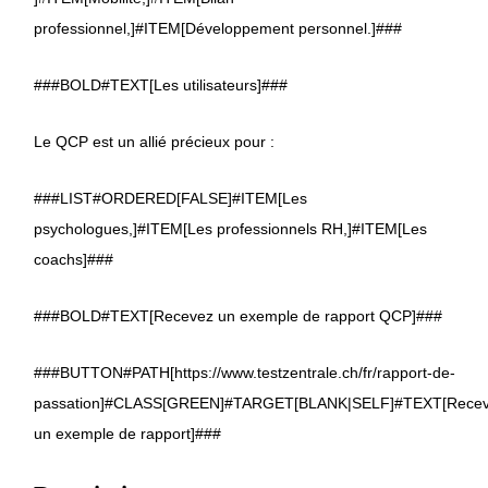
professionnel,]#ITEM[Développement personnel.]###
###BOLD#TEXT[Les utilisateurs]###
Le QCP est un allié précieux pour :
###LIST#ORDERED[FALSE]#ITEM[Les
psychologues,]#ITEM[Les professionnels RH,]#ITEM[Les
coachs]###
###BOLD#TEXT[Recevez un exemple de rapport QCP]###
###BUTTON#PATH[https://www.testzentrale.ch/fr/rapport-de-
passation]#CLASS[GREEN]#TARGET[BLANK|SELF]#TEXT[Recev
un exemple de rapport]###