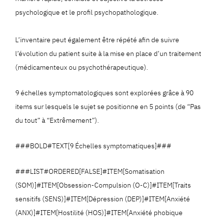
psychologique et le profil psychopathologique.
L’inventaire peut également être répété afin de suivre
l’évolution du patient suite à la mise en place d’un traitement
(médicamenteux ou psychothérapeutique).
9 échelles symptomatologiques sont explorées grâce à 90
items sur lesquels le sujet se positionne en 5 points (de “Pas
du tout” à “Extrêmement”).
###BOLD#TEXT[9 Échelles symptomatiques]###
###LIST#ORDERED[FALSE]#ITEM[Somatisation
(SOM)]#ITEM[Obsession-Compulsion (O-C)]#ITEM[Traits
sensitifs (SENS)]#ITEM[Dépression (DEP)]#ITEM[Anxiété
(ANX)]#ITEM[Hostilité (HOS)]#ITEM[Anxiété phobique