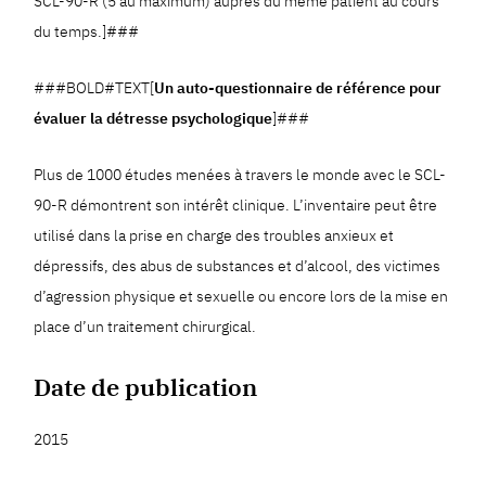
SCL-90-R (5 au maximum) auprès du même patient au cours
du temps.]###
###BOLD#TEXT[
Un auto-questionnaire de référence pour
évaluer la détresse psychologique
]###
Plus de 1000 études menées à travers le monde avec le SCL-
90-R démontrent son intérêt clinique. L’inventaire peut être
utilisé dans la prise en charge des troubles anxieux et
dépressifs, des abus de substances et d’alcool, des victimes
d’agression physique et sexuelle ou encore lors de la mise en
place d’un traitement chirurgical.
Date de publication
2015