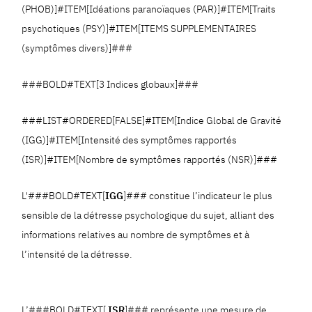
(PHOB)]#ITEM[Idéations paranoïaques (PAR)]#ITEM[Traits
psychotiques (PSY)]#ITEM[ITEMS SUPPLEMENTAIRES
(symptômes divers)]###
###BOLD#TEXT[3 Indices globaux]###
###LIST#ORDERED[FALSE]#ITEM[Indice Global de Gravité
(IGG)]#ITEM[Intensité des symptômes rapportés
(ISR)]#ITEM[Nombre de symptômes rapportés (NSR)]###
L'###BOLD#TEXT[
IGG
]### constitue l’indicateur le plus
sensible de la détresse psychologique du sujet, alliant des
informations relatives au nombre de symptômes et à
l’intensité de la détresse.
L’###BOLD#TEXT[
ISR
]### représente une mesure de