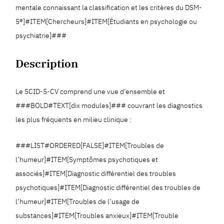
mentale connaissant la classification et les critères du DSM-
5®]#ITEM[Chercheurs]#ITEM[Étudiants en psychologie ou
psychiatrie]###
Description
Le SCID-5-CV comprend une vue d’ensemble et
###BOLD#TEXT[dix modules]### couvrant les diagnostics
les plus fréquents en milieu clinique :
###LIST#ORDERED[FALSE]#ITEM[Troubles de
l’humeur]#ITEM[Symptômes psychotiques et
associés]#ITEM[Diagnostic différentiel des troubles
psychotiques]#ITEM[Diagnostic différentiel des troubles de
l’humeur]#ITEM[Troubles de l’usage de
substances]#ITEM[Troubles anxieux]#ITEM[Trouble