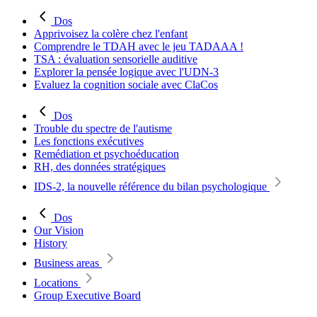
Dos
Apprivoisez la colère chez l'enfant
Comprendre le TDAH avec le jeu TADAAA !
TSA : évaluation sensorielle auditive
Explorer la pensée logique avec l'UDN-3
Evaluez la cognition sociale avec ClaCos
Dos
Trouble du spectre de l'autisme
Les fonctions exécutives
Remédiation et psychoéducation
RH, des données stratégiques
IDS-2, la nouvelle référence du bilan psychologique
Dos
Our Vision
History
Business areas
Locations
Group Executive Board