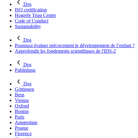
Dos
ISO certification
Hogrefe Trust Center
Code of Conduct
Sustainability
Dos
Pourquoi évaluer précocement le développement de l’enfant ?
Approfondir les fondements scientifiques de l'IDS-2
Dos
Publishing
Dos
Göttingen
Bern
Vienna
Oxford
Boston
Paris
Amsterdam
Prague
Florence