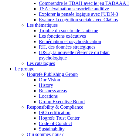
Comprendre le TDAH avec le jeu TADAAA !
TSA : évaluation sensorielle auditive
Explorer la pensée logique avec l'UDN-3
Evaluez la cognition sociale avec ClaCos
Les thématiques
Trouble du spectre de l'autisme
Les fonctions exécutives
Remédiation et psychoéducation
RH, des données stratégiques
IDS-2, la nouvelle référence du bilan
psychologique
Les catalogues
Le groupe
Hogrefe Publishing Group
Our Vision
History
Business areas
Locations
Group Executive Board
Responsibility & Compliance
ISO certification
Hogrefe Trust Center
Code of Conduct
Sustainability
Qui sommes-nous?