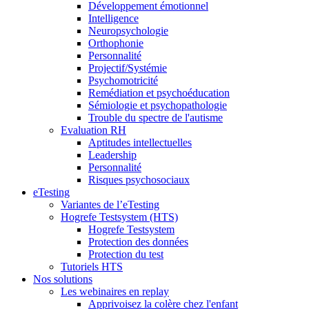
Développement émotionnel
Intelligence
Neuropsychologie
Orthophonie
Personnalité
Projectif/Systémie
Psychomotricité
Remédiation et psychoéducation
Sémiologie et psychopathologie
Trouble du spectre de l'autisme
Evaluation RH
Aptitudes intellectuelles
Leadership
Personnalité
Risques psychosociaux
eTesting
Variantes de l’eTesting
Hogrefe Testsystem (HTS)
Hogrefe Testsystem
Protection des données
Protection du test
Tutoriels HTS
Nos solutions
Les webinaires en replay
Apprivoisez la colère chez l'enfant