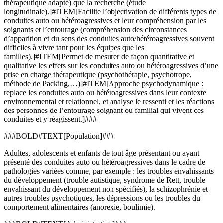
thérapeutique adapté) que la recherche (étude
longitudinale).]#ITEM[Facilite l’objectivation de différents types de
conduites auto ou hétéroagressives et leur compréhension par les
soignants et l’entourage (compréhension des circonstances
d’apparition et du sens des conduites auto/hétéroagressives souvent
difficiles à vivre tant pour les équipes que les
familles).]#ITEM[Permet de mesurer de façon quantitative et
qualitative les effets sur les conduites auto ou hétéroagressives d’une
prise en charge thérapeutique (psychothérapie, psychotrope,
méthode de Packing,…)]#ITEM[Approche psychodynamique :
replace les conduites auto ou hétéroagressives dans leur contexte
environnemental et relationnel, et analyse le ressenti et les réactions
des personnes de l’entourage soignant ou familial qui vivent ces
conduites et y réagissent.]###
###BOLD#TEXT[Population]###
Adultes, adolescents et enfants de tout âge présentant ou ayant
présenté des conduites auto ou hétéroagressives dans le cadre de
pathologies variées comme, par exemple : les troubles envahissants
du développement (trouble autistique, syndrome de Rett, trouble
envahissant du développement non spécifiés), la schizophrénie et
autres troubles psychotiques, les dépressions ou les troubles du
comportement alimentaires (anorexie, boulimie).