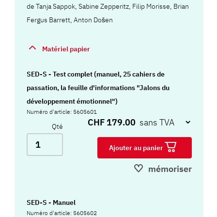
de
Tanja Sappok
,
Sabine Zepperitz
,
Filip Morisse
,
Brian
Fergus Barrett
,
Anton Došen
Matériel papier
SED-S - Test complet (manuel, 25 cahiers de
passation, la feuille d'informations "Jalons du
développement émotionnel")
Numéro d'article: 5605601
CHF 179.00
Qté
Ajouter au panier
mémoriser
SED-S - Manuel
Numéro d'article: 5605602