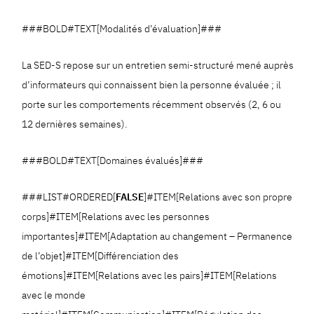
###BOLD#TEXT[Modalités d’évaluation]###
La SED-S repose sur un entretien semi-structuré mené auprès
d’informateurs qui connaissent bien la personne évaluée ; il
porte sur les comportements récemment observés (2, 6 ou
12 dernières semaines).
###BOLD#TEXT[Domaines évalués]###
###LIST#ORDERED[
FALSE
]#ITEM[Relations avec son propre
corps]#ITEM[Relations avec les personnes
importantes]#ITEM[Adaptation au changement – Permanence
de l’objet]#ITEM[Différenciation des
émotions]#ITEM[Relations avec les pairs]#ITEM[Relations
avec le monde