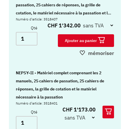
passation, 25 cahiers de réponses, la grille de
cotation, le matériel nécessaire à la passation et le
Numéro d'article: 3518407
logiciel de correction (lien de téléchargement
CHF 1'342.00
Qté
donnant accès à deux installations) Important : les
matériels contenus dans les kits ne sont pas vendus
Ajouter au panier
séparément
mémoriser
NEPSY-II - Matériel complet comprenant les 2
manuels, 25 cahiers de passation, 25 cahiers de
réponses, la grille de cotation et le matériel
nécessaire à la passation
Numéro d'article: 3518401
CHF 1'173.00
Qté