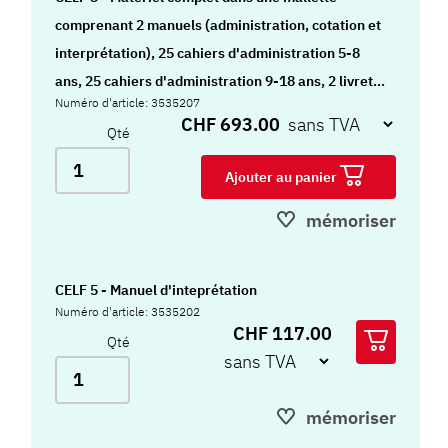
comprenant 2 manuels (administration, cotation et
interprétation), 25 cahiers d'administration 5-8
ans, 25 cahiers d'administration 9-18 ans, 2 livrets
Numéro d'article: 3535207
de stimuli, 50 feuillets Echelle d'observation de la
CHF 693.00
Qté
communication.
Ajouter au panier
mémoriser
CELF 5 - Manuel d'inteprétation
Numéro d'article: 3535202
CHF 117.00
Qté
mémoriser