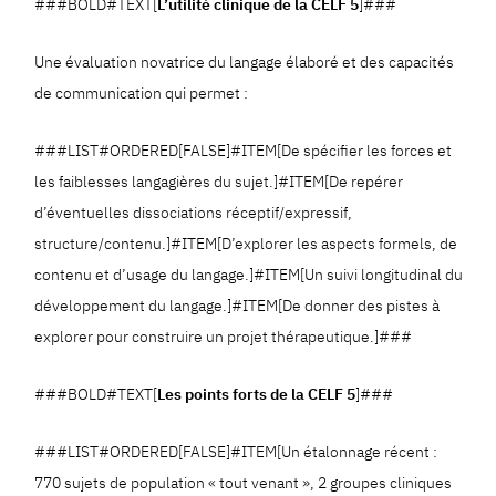
###BOLD#TEXT[
L’utilité clinique de la CELF 5
]###
Une évaluation novatrice du langage élaboré et des capacités
de communication qui permet :
###LIST#ORDERED[FALSE]#ITEM[De spécifier les forces et
les faiblesses langagières du sujet.]#ITEM[De repérer
d’éventuelles dissociations réceptif/expressif,
structure/contenu.]#ITEM[D’explorer les aspects formels, de
contenu et d’usage du langage.]#ITEM[Un suivi longitudinal du
développement du langage.]#ITEM[De donner des pistes à
explorer pour construire un projet thérapeutique.]###
###BOLD#TEXT[
Les points forts de la CELF 5
]###
###LIST#ORDERED[FALSE]#ITEM[Un étalonnage récent :
770 sujets de population « tout venant », 2 groupes cliniques