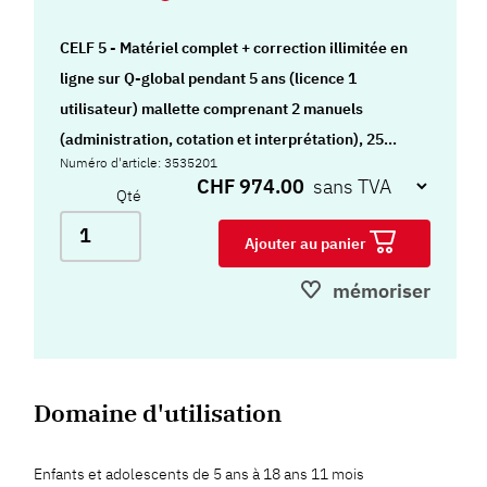
CELF 5 - Matériel complet + correction illimitée en
ligne sur Q-global pendant 5 ans (licence 1
utilisateur) mallette comprenant 2 manuels
(administration, cotation et interprétation), 25
Numéro d'article: 3535201
cahiers d'administration 5-8 ans, 25 cahiers
CHF 974.00
Qté
d'administration 9-18 ans, 2 livrets de stimuli, 50
feuillets Echelle d'observation de la
Ajouter au panier
communication,
mémoriser
Domaine d'utilisation
Enfants et adolescents de 5 ans à 18 ans 11 mois