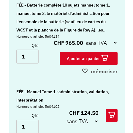
FÉE - Batterie complète 10 sujets manuel tome 1,
manuel tome 2, le matériel d'administration pour
l'ensemble de la batterie (sauf jeu de cartes du
WCST et la planche de la Figure de Rey A), les
Numéro d'article: 5604134
feuillets d'administration, les feuilles de réponses,
CHF 965.00
Qté
ainsi que les crédits digitaux indispensables à la
cotation de la batterie pour un total de 120
Ajouter au panier
évaluations (10 administrations papier, 10
mémoriser
cotations digitales et 10 rapports, pour chacun des
12 tests) (nécessite un abonnement annuel HTS)
FÉE - Manuel Tome 1 : administration, validation,
interprétation
Numéro d'article: 5604102
CHF 124.50
Qté