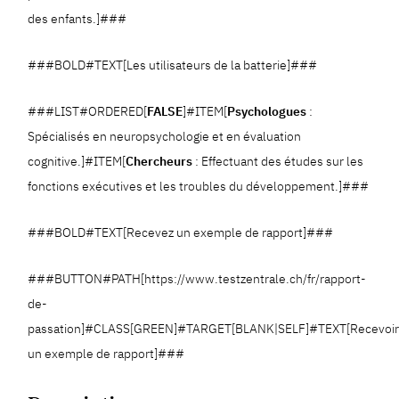
des enfants.]###
###BOLD#TEXT[Les utilisateurs de la batterie]###
###LIST#ORDERED[
FALSE
]#ITEM[
Psychologues
:
Spécialisés en neuropsychologie et en évaluation
cognitive.]#ITEM[
Chercheurs
: Effectuant des études sur les
fonctions exécutives et les troubles du développement.]###
###BOLD#TEXT[Recevez un exemple de rapport]###
###BUTTON#PATH[https://www.testzentrale.ch/fr/rapport-
de-
passation]#CLASS[GREEN]#TARGET[BLANK|SELF]#TEXT[Recevoi
un exemple de rapport]###