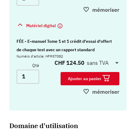
cotation de la batterie pour un total de 600
mémoriser
évaluations (50 administrations papier, 50
cotations digitales et 50 rapports pour chacun des
Matériel digital
12 tests). (nécessite un abonnement annuel HTS)
FÉE - E-manuel Tome 1 et 1 crédit d'essai d'offert
de chaque test avec un rapport standard
Numéro d'article: HFR57082
CHF 124.50
Qté
Ajouter au panier
mémoriser
Domaine d'utilisation