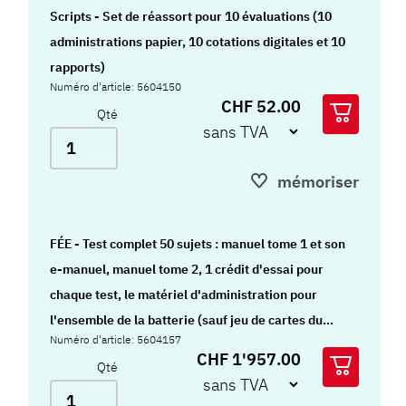
Scripts - Set de réassort pour 10 évaluations (10
administrations papier, 10 cotations digitales et 10
rapports)
Numéro d'article: 5604150
CHF 52.00
Qté
mémoriser
FÉE - Test complet 50 sujets : manuel tome 1 et son
e-manuel, manuel tome 2, 1 crédit d'essai pour
chaque test, le matériel d'administration pour
l'ensemble de la batterie (sauf jeu de cartes du
Numéro d'article: 5604157
WCST et la planche de la Figure de Rey A), les
CHF 1'957.00
Qté
feuillets d'administration, les feuilles de réponses,
ainsi que les crédits digitaux indispensables à la