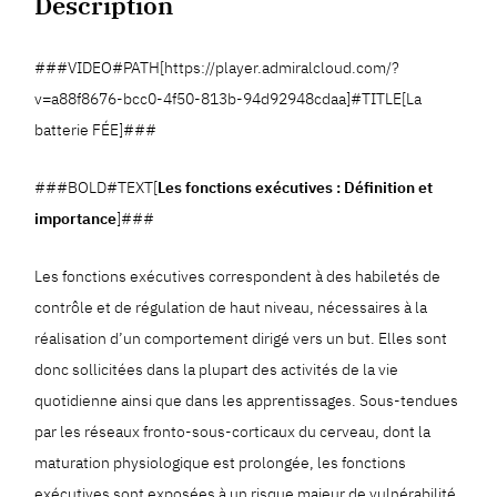
Description
###VIDEO#PATH[https://player.admiralcloud.com/?
v=a88f8676-bcc0-4f50-813b-94d92948cdaa]#TITLE[La
batterie FÉE]###
###BOLD#TEXT[
Les fonctions exécutives : Définition et
importance
]###
Les fonctions exécutives correspondent à des habiletés de
contrôle et de régulation de haut niveau, nécessaires à la
réalisation d’un comportement dirigé vers un but. Elles sont
donc sollicitées dans la plupart des activités de la vie
quotidienne ainsi que dans les apprentissages. Sous-tendues
par les réseaux fronto-sous-corticaux du cerveau, dont la
maturation physiologique est prolongée, les fonctions
exécutives sont exposées à un risque majeur de vulnérabilité