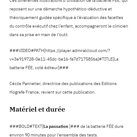
Ces différentes illustrations d’utilisation de la batterie FÉE, qui
reposent sur une démarche hypothético-déductive et
théoriquement guidée spécifique à l’évaluation des facettes
du contrôle exécutif chez l’enfant, accompagneront le clinicien
dans sa prise en main de l’outil.
###VIDEO#PATH[https://player.admiralcloud.com/?
v=3e919728-0e11-45dc-be16-fa7d7175856a]#TITLE[La
batterie FÉE, coté éditeur]###
Cécile Pannetier, directrice des publications des Editions
Hogrefe France, revient sur cette publication.
Matériel et durée
###BOLD#TEXT[
La passation
]### de la batterie FÉE dure
environ 90 minutes pour l'ensemble des tests.